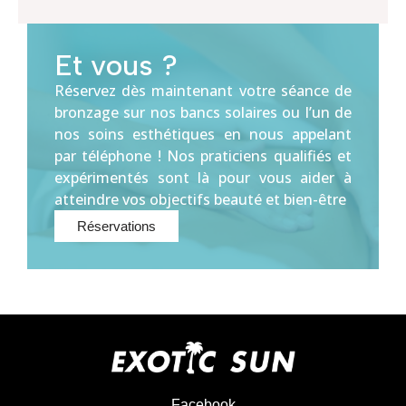
Et vous ?
Réservez dès maintenant votre séance de
bronzage sur nos bancs solaires ou l’un de
nos soins esthétiques en nous appelant
par téléphone ! Nos praticiens qualifiés et
expérimentés sont là pour vous aider à
atteindre vos objectifs beauté et bien-être
Réservations
Facebook