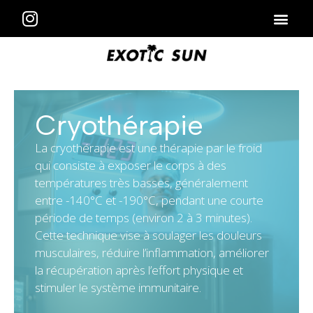
Cryothérapie
La cryothérapie est une thérapie par le froid
qui consiste à exposer le corps à des
températures très basses, généralement
entre -140°C et -190°C, pendant une courte
période de temps (environ 2 à 3 minutes).
Cette technique vise à soulager les douleurs
musculaires, réduire l’inflammation, améliorer
la récupération après l’effort physique et
stimuler le système immunitaire.